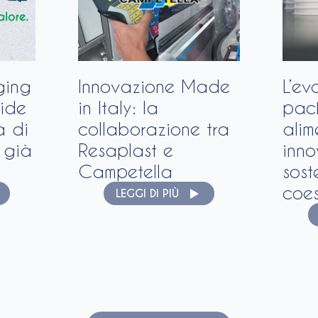
ging
Innovazione Made
L’ev
fide
in Italy: la
pac
à di
collaborazione tra
alim
 già
Resaplast e
inno
Campetella
sost
coe
LEGGI DI PIÙ