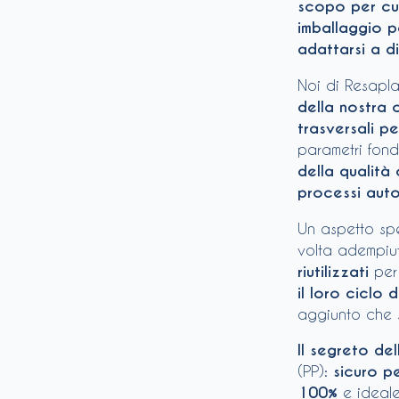
scopo per cu
imballaggio p
adattarsi a d
Noi di Resapl
della nostra 
trasversali pe
parametri fon
della qualità
processi auto
Un aspetto spe
volta adempiut
riutilizzati
per 
il loro ciclo d
aggiunto che s
Il segreto de
(PP):
sicuro p
100%
e ideale