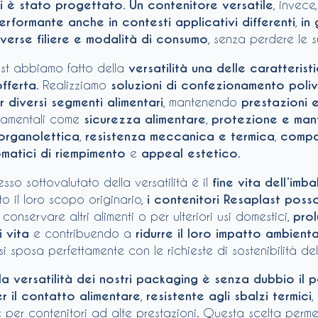
i è stato progettato
.
Un contenitore versatile
, invece
erformante anche in contesti applicativi differenti
,
in
iverse filiere e modalità di consumo
, senza perdere le s
ast abbiamo fatto della
versatilità una delle caratteristi
offerta
. Realizziamo
soluzioni di confezionamento poliv
r diversi segmenti alimentari
, mantenendo
prestazioni 
damentali come
sicurezza alimentare
,
protezione e man
 organolettica
,
resistenza meccanica e termica
,
compat
matici di riempimento
e
appeal estetico
.
sso sottovalutato della versatilità è il
fine vita dell’imb
o il loro scopo originario,
i contenitori Resaplast pos
conservare altri alimenti o per ulteriori usi domestici,
pro
i vita
e contribuendo a
ridurre il loro impatto ambient
i sposa perfettamente con le richieste di sostenibilità de
lla versatilità dei nostri packaging è senza dubbio il p
er il contatto alimentare
,
resistente agli sbalzi termici
,
 per contenitori ad alte prestazioni. Questa scelta perme