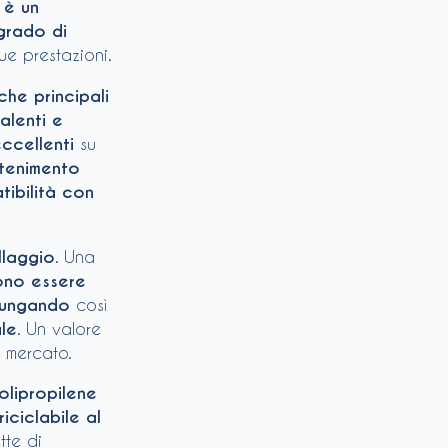
,
è un
 grado di
ue prestazioni.
che principali
alenti e
eccellenti
su
tenimento
ibilità con
allaggio
. Una
sono essere
lungando
così
ale
. Un valore
l mercato.
olipropilene
riciclabile al
tte di