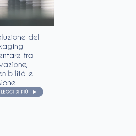
oluzione del
kaging
entare tra
vazione,
enibilità e
sione
LEGGI DI PIÙ