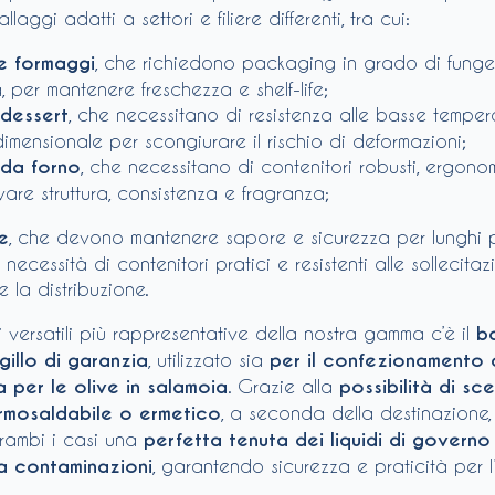
laggi adatti a settori e filiere differenti, tra cui:
 e formaggi
, che richiedono packaging in grado di funge
a, per mantenere freschezza e shelf-life;
 dessert
, che necessitano di resistenza alle basse temper
 dimensionale per scongiurare il rischio di deformazioni;
 da forno
, che necessitano di contenitori robusti, ergono
vare struttura, consistenza e fragranza;
e
, che devono mantenere sapore e sicurezza per lunghi pe
 necessità di contenitori pratici e resistenti alle sollecita
e la distribuzione.
i versatili più rappresentative della nostra gamma c’è il
b
igillo di garanzia
, utilizzato sia
per il confezionamento 
a per le olive in salamoia
. Grazie alla
possibilità di sce
rmosaldabile o ermetico
, a seconda della destinazione, 
trambi i casi una
perfetta tenuta dei liquidi di governo
a contaminazioni
, garantendo sicurezza e praticità per l’