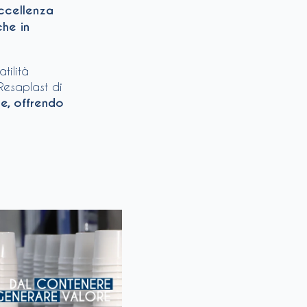
eccellenza
che in
tilità
Resaplast di
e, offrendo