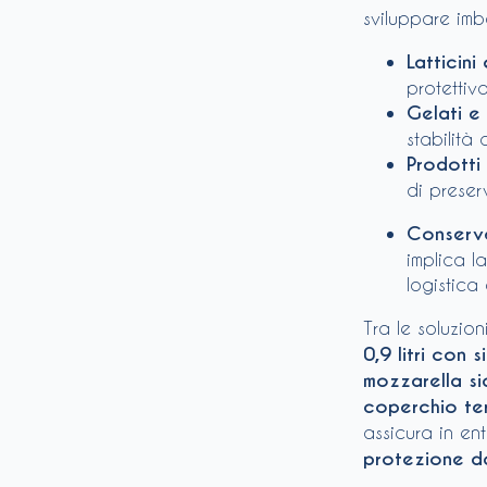
sviluppare imbal
Latticini
protettiv
Gelati e
stabilità
Prodotti
di preser
Conserv
implica la
logistica 
Tra le soluzion
0,9 litri con s
mozzarella si
coperchio te
assicura in en
protezione d