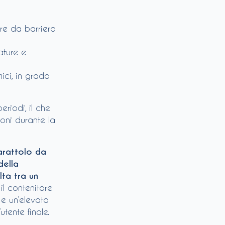
re da barriera
ature e
mici, in grado
riodi, il che
zioni durante la
arattolo da
della
lta tra un
il contenitore
e un’elevata
utente finale.