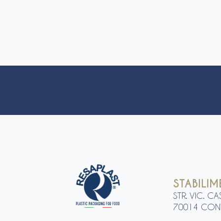
STABILI
STR. VIC. C
70014 CONV