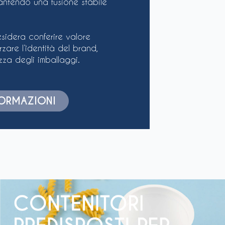
rantendo una fusione stabile
sidera conferire valore
zare l’identità del brand,
za degli imballaggi.
NFORMAZIONI