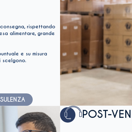
consegna, rispettando
resa alimentare, grande
ntuale e su misura
i scelgono.
NSULENZA
POST-VEN