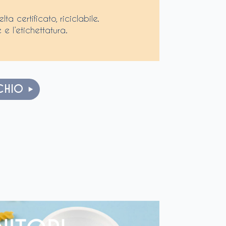
a certificato, riciclabile.
 e l’etichettatura.
CHIO