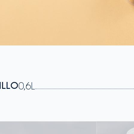
ILLO
0,6L