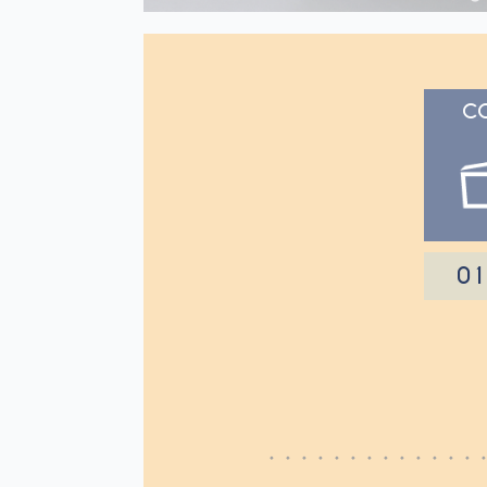
CO
01