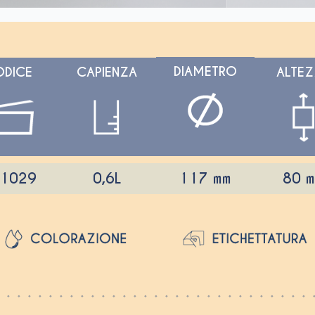
DIAMETRO
DICE
CAPIENZA
ALTE
1029
0,6L
80 
117 mm